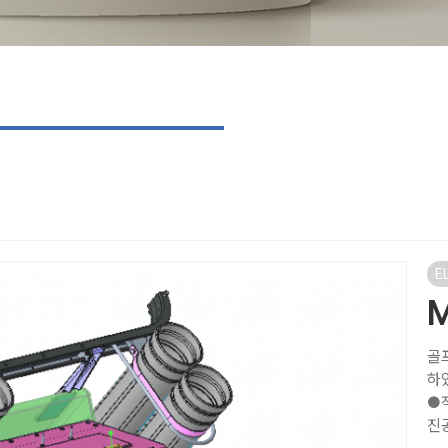
E
M
골
하
●적
진