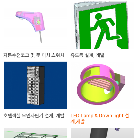
자동수전코크 및 풋 터치 스위치
유도등 설계, 개발
호텔객실 무인자판기 설계, 개발
LED Lamp & Down light 설
계,개발